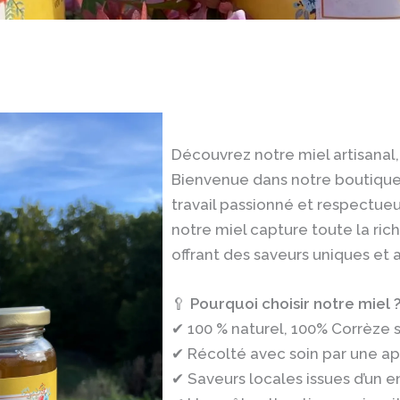
Découvrez notre miel artisanal,
Bienvenue dans notre boutique, 
travail passionné et respectueux 
notre miel capture toute la ric
offrant des saveurs uniques et 
🥄
Pourquoi choisir notre miel 
✔ 100 % naturel, 100% Corrèze s
✔ Récolté avec soin par une a
✔ Saveurs locales issues d’un 