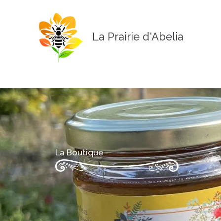
Aller
au
contenu
La Prairie d'Abelia
La Boutique