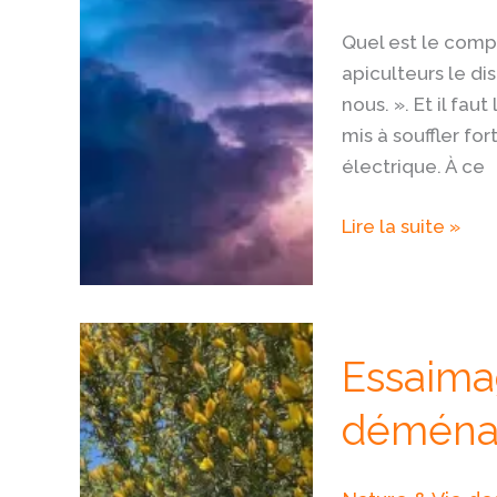
se
Quel est le comp
replient
apiculteurs le di
nous. ». Et il faut
mis à souffler fo
électrique. À ce
Lire la suite »
Essaimage
Essaimag
:
le
déména
grand
déménagement
du