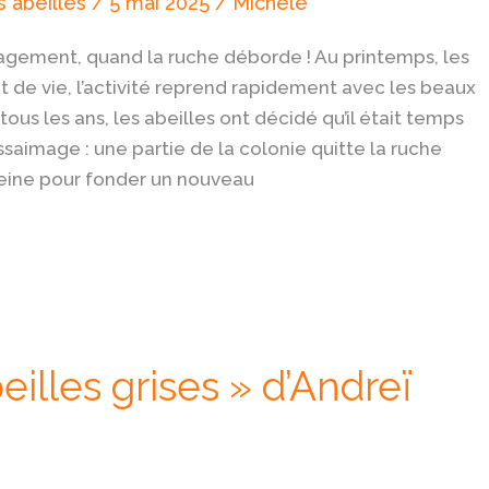
 abeilles
/
5 mai 2025
/
Michèle
ement, quand la ruche déborde ! Au printemps, les
 de vie, l’activité reprend rapidement avec les beaux
tous les ans, les abeilles ont décidé qu’il était temps
’essaimage : une partie de la colonie quitte la ruche
reine pour fonder un nouveau
eilles grises » d’Andreï