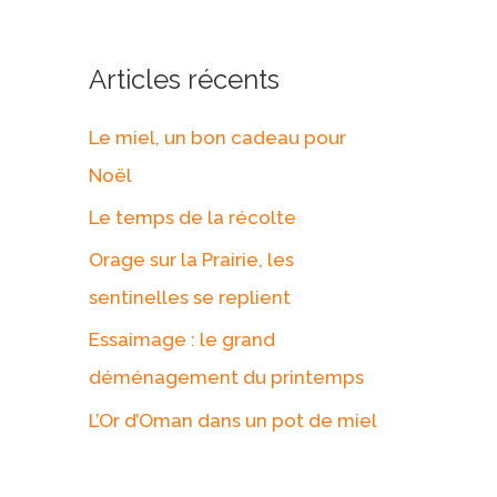
h
e
Articles récents
r
Le miel, un bon cadeau pour
c
Noël
h
Le temps de la récolte
e
Orage sur la Prairie, les
r
sentinelles se replient
:
Essaimage : le grand
déménagement du printemps
L’Or d’Oman dans un pot de miel