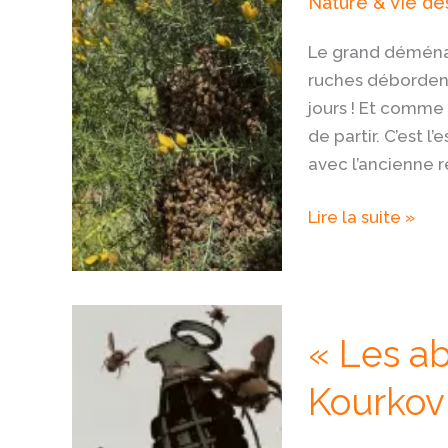
Nature & Vie des
printemps
Le grand déménag
ruches débordent
jours ! Et comme 
de partir. C’est l
avec l’ancienne 
Lire la suite »
« Les
« Les ab
abeilles
grises »
Kourkov
d’Andreï
Kourkov