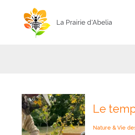
Aller
au
contenu
La Prairie d'Abelia
Le
Le temps
temps
de
la
Nature & Vie des
récolte