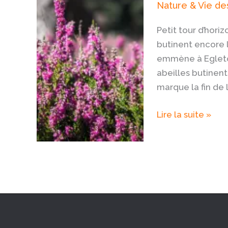
Nature & Vie des
Petit tour d’horiz
butinent encore le
emmène à Egleton
abeilles butinent
marque la fin de 
Lire la suite »