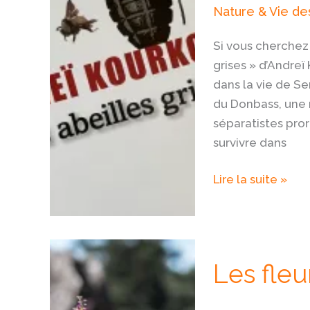
Nature & Vie des
Si vous cherchez
grises » d’Andreï
dans la vie de Se
du Donbass, une r
séparatistes pror
survivre dans
Lire la suite »
Les
Les fleu
fleurs
d’août